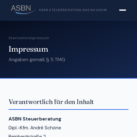
ASBN STEUERBERATUNG BAD NAUHEIM
Startseite
›
Impressum
Impressum
Angaben gemäß § 5 TMG
Verantwortlich für den Inhalt
ASBN Steuerberatung
Dipl.-Kfm. André Schöne
Reinhardstraße 2