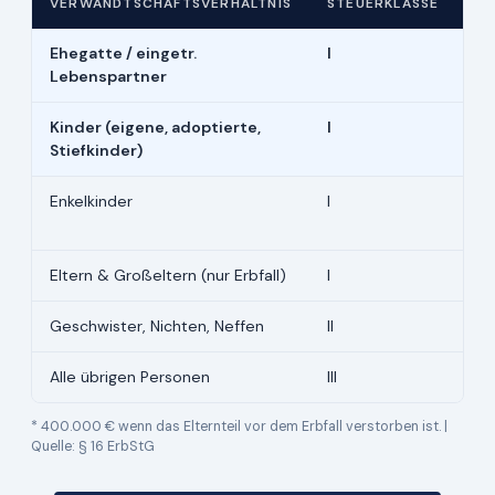
VERWANDTSCHAFTSVERHÄLTNIS
STEUERKLASSE
FR
Ehegatte / eingetr.
I
50
Lebenspartner
Kinder (eigene, adoptierte,
I
40
Stiefkinder)
Enkelkinder
I
20
40
Eltern & Großeltern (nur Erbfall)
I
10
Geschwister, Nichten, Neffen
II
20
Alle übrigen Personen
III
20
* 400.000 € wenn das Elternteil vor dem Erbfall verstorben ist. |
Quelle: § 16 ErbStG